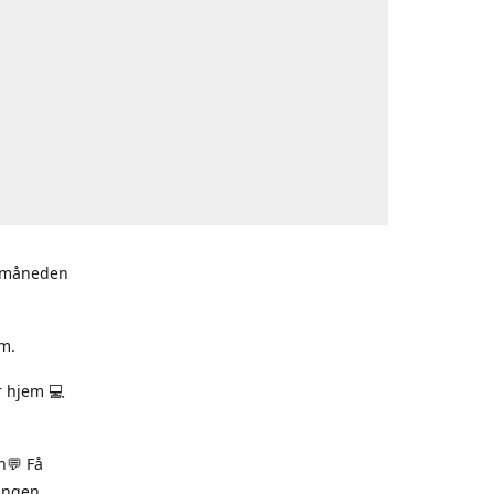
i måneden
m.
r hjem 💻
n💬 Få
ningen