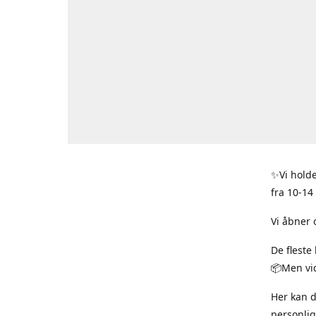
✨Vi holde
fra 10-14
Vi åbner 
De fleste
📦Men vid
Her kan 
personlig