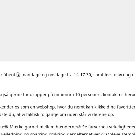
r åbent:🗓 mandage og onsdage fra 14-17.30, samt første lørdag 
også gerne for grupper på minimum 10 personer , kontakt os hero
 kender os som en webshop, hvor du nemt kan klikke dine favoritte
ste du, at vi faktisk to gange om ugen slår vi dørene op.
du:🧶 Mærke garnet mellem hænderne🎨 Se farverne i virkelighede
 vejledning og sparring omkring garnalternativer.🤍 Opleve stem