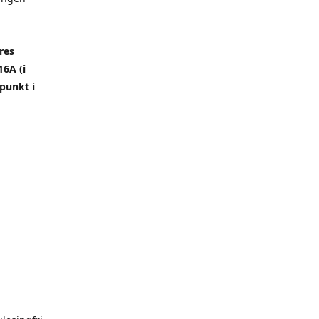
res
6A (i
punkt i