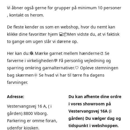
Vi åbner også gerne for grupper på minimum 10 personer
, kontakt os herom.
De fleste kender os som en webshop, hvor du nemt kan
klikke dine favoritter hjem 💻📦Men vidste du, at vi faktisk
to gange om ugen slår vi dørene op.
Her kan du:🧶 Mærke garnet mellem hænderne🎨 Se
farverne i virkeligheden💬 Få personlig vejledning og
sparring omkring garnalternativer.🤍 Opleve stemningen
bag skærmen🌞 Se hvad vi har til tørre fra dagens
farvninger.
Adresse:
Du kan afhente dine ordre
i vores showroom på
Vestervangsvej 16 A, ( i
Vestervangsvej 16A (i
gården) 8800 Viborg.
gården) Du vælger dag og
Parkering er omme foran,
tidspunkt i webshoppen.
udenfor kiosken.