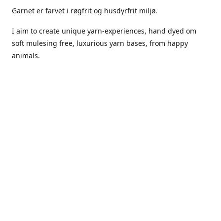
Garnet er farvet i røgfrit og husdyrfrit miljø.
I aim to create unique yarn-experiences, hand dyed om
soft mulesing free, luxurious yarn bases, from happy
animals.
The dyes Iuse are acid dyes, small amounts of citric acid
along with steam will set thecolors.
The Yarn has been handled in a no smoking, no pets
environment.