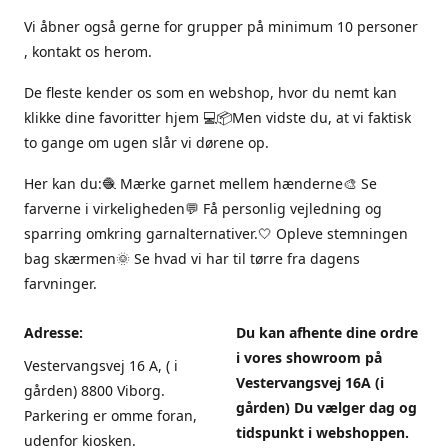
Vi åbner også gerne for grupper på minimum 10 personer
, kontakt os herom.
De fleste kender os som en webshop, hvor du nemt kan
klikke dine favoritter hjem 💻📦Men vidste du, at vi faktisk
to gange om ugen slår vi dørene op.
Her kan du:🧶 Mærke garnet mellem hænderne🎨 Se
farverne i virkeligheden💬 Få personlig vejledning og
sparring omkring garnalternativer.🤍 Opleve stemningen
bag skærmen🌞 Se hvad vi har til tørre fra dagens
farvninger.
Adresse:
Du kan afhente dine ordre
i vores showroom på
Vestervangsvej 16 A, ( i
Vestervangsvej 16A (i
gården) 8800 Viborg.
gården) Du vælger dag og
Parkering er omme foran,
tidspunkt i webshoppen.
udenfor kiosken.