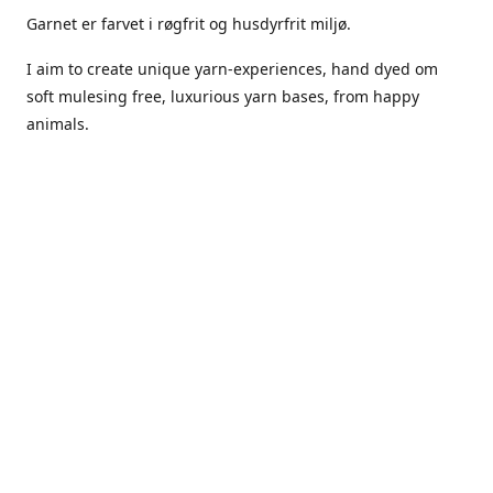
Garnet er farvet i røgfrit og husdyrfrit miljø.
I aim to create unique yarn-experiences, hand dyed om
soft mulesing free, luxurious yarn bases, from happy
animals.
The dyes Iuse are acid dyes, small amounts of citric acid
along with steam will set thecolors.
The Yarn has been handled in a no smoking, no pets
environment.