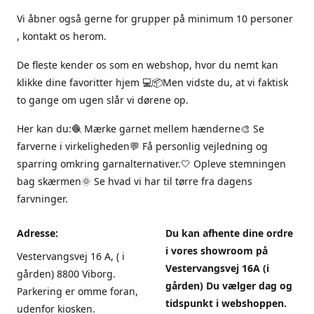
Vi åbner også gerne for grupper på minimum 10 personer
, kontakt os herom.
De fleste kender os som en webshop, hvor du nemt kan
klikke dine favoritter hjem 💻📦Men vidste du, at vi faktisk
to gange om ugen slår vi dørene op.
Her kan du:🧶 Mærke garnet mellem hænderne🎨 Se
farverne i virkeligheden💬 Få personlig vejledning og
sparring omkring garnalternativer.🤍 Opleve stemningen
bag skærmen🌞 Se hvad vi har til tørre fra dagens
farvninger.
Adresse:
Du kan afhente dine ordre
i vores showroom på
Vestervangsvej 16 A, ( i
Vestervangsvej 16A (i
gården) 8800 Viborg.
gården) Du vælger dag og
Parkering er omme foran,
tidspunkt i webshoppen.
udenfor kiosken.