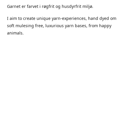
Garnet er farvet i røgfrit og husdyrfrit miljø.
I aim to create unique yarn-experiences, hand dyed om
soft mulesing free, luxurious yarn bases, from happy
animals.
The dyes Iuse are acid dyes, small amounts of citric acid
along with steam will set thecolors.
The Yarn has been handled in a no smoking, no pets
environment.