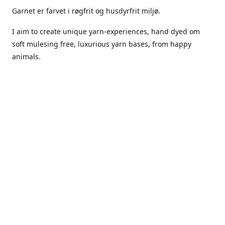
Garnet er farvet i røgfrit og husdyrfrit miljø.
I aim to create unique yarn-experiences, hand dyed om
soft mulesing free, luxurious yarn bases, from happy
animals.
The dyes Iuse are acid dyes, small amounts of citric acid
along with steam will set thecolors.
The Yarn has been handled in a no smoking, no pets
environment.