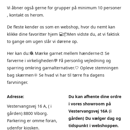
Vi åbner også gerne for grupper på minimum 10 personer
, kontakt os herom.
De fleste kender os som en webshop, hvor du nemt kan
klikke dine favoritter hjem 💻📦Men vidste du, at vi faktisk
to gange om ugen slår vi dørene op.
Her kan du:🧶 Mærke garnet mellem hænderne🎨 Se
farverne i virkeligheden💬 Få personlig vejledning og
sparring omkring garnalternativer.🤍 Opleve stemningen
bag skærmen🌞 Se hvad vi har til tørre fra dagens
farvninger.
Adresse:
Du kan afhente dine ordre
i vores showroom på
Vestervangsvej 16 A, ( i
Vestervangsvej 16A (i
gården) 8800 Viborg.
gården) Du vælger dag og
Parkering er omme foran,
tidspunkt i webshoppen.
udenfor kiosken.