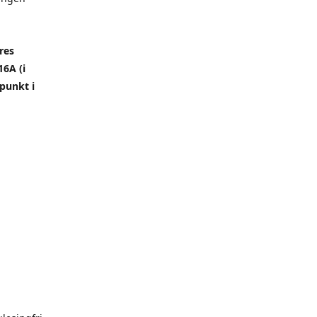
res
6A (i
punkt i