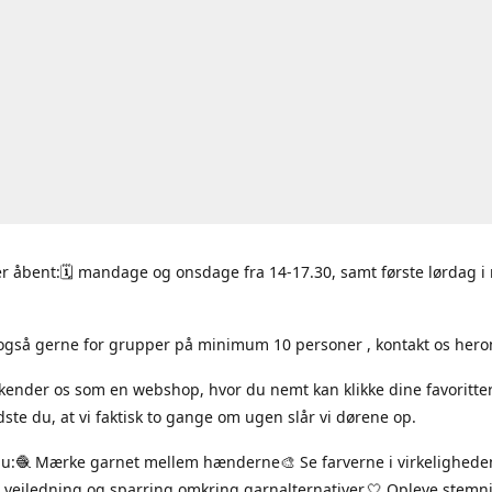
r åbent:🗓 mandage og onsdage fra 14-17.30, samt første lørdag 
også gerne for grupper på minimum 10 personer , kontakt os hero
 kender os som en webshop, hvor du nemt kan klikke dine favoritte
ste du, at vi faktisk to gange om ugen slår vi dørene op.
du:🧶 Mærke garnet mellem hænderne🎨 Se farverne i virkelighede
 vejledning og sparring omkring garnalternativer.🤍 Opleve stem