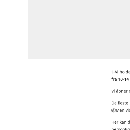
✨Vi holde
fra 10-14
Vi åbner 
De fleste
📦Men vid
Her kan 
personlig