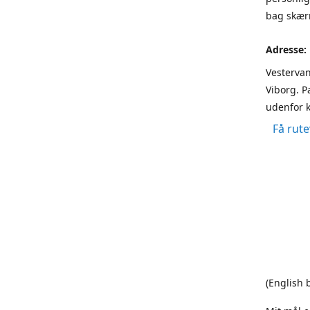
bag skærm
Adresse:
Vestervan
Viborg. P
udenfor k
Få rute
(English 