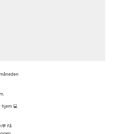
i måneden
m.
r hjem 💻
n💬 Få
ningen