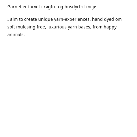
Garnet er farvet i røgfrit og husdyrfrit miljø.
I aim to create unique yarn-experiences, hand dyed om
soft mulesing free, luxurious yarn bases, from happy
animals.
The dyes Iuse are acid dyes, small amounts of citric acid
along with steam will set thecolors.
The Yarn has been handled in a no smoking, no pets
environment.