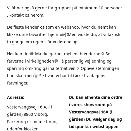
Vi åbner også gerne for grupper på minimum 10 personer
, kontakt os herom.
De fleste kender os som en webshop, hvor du nemt kan
klikke dine favoritter hjem 💻📦Men vidste du, at vi faktisk
to gange om ugen slår vi dørene op.
Her kan du:🧶 Mærke garnet mellem hænderne🎨 Se
farverne i virkeligheden💬 Få personlig vejledning og
sparring omkring garnalternativer.🤍 Opleve stemningen
bag skærmen🌞 Se hvad vi har til tørre fra dagens
farvninger.
Adresse:
Du kan afhente dine ordre
i vores showroom på
Vestervangsvej 16 A, ( i
Vestervangsvej 16A (i
gården) 8800 Viborg.
gården) Du vælger dag og
Parkering er omme foran,
tidspunkt i webshoppen.
udenfor kiosken.