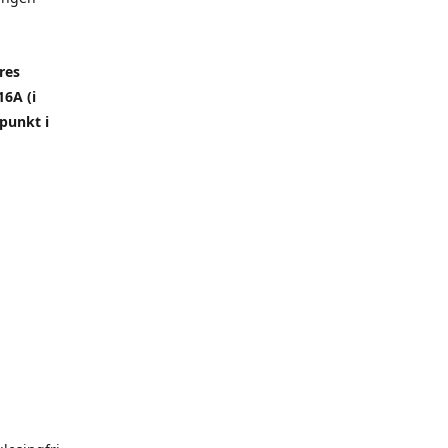
res
6A (i
punkt i