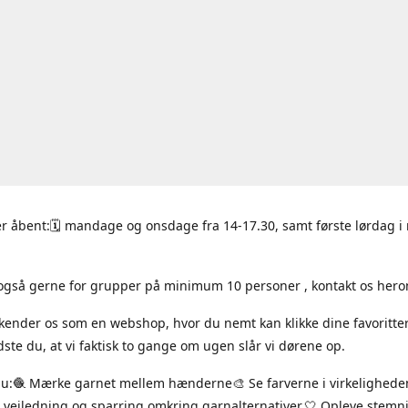
r åbent:🗓 mandage og onsdage fra 14-17.30, samt første lørdag 
også gerne for grupper på minimum 10 personer , kontakt os hero
 kender os som en webshop, hvor du nemt kan klikke dine favoritte
ste du, at vi faktisk to gange om ugen slår vi dørene op.
du:🧶 Mærke garnet mellem hænderne🎨 Se farverne i virkelighede
 vejledning og sparring omkring garnalternativer.🤍 Opleve stem