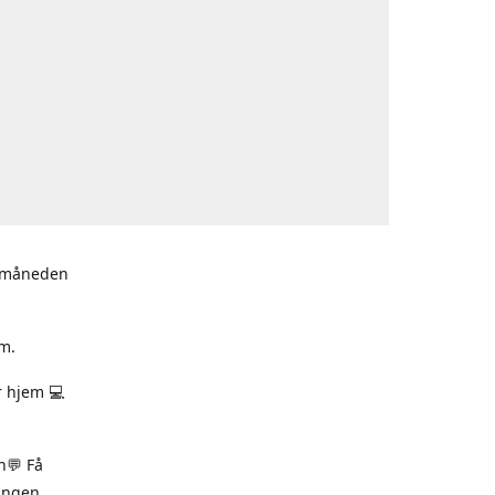
i måneden
m.
r hjem 💻
n💬 Få
ningen