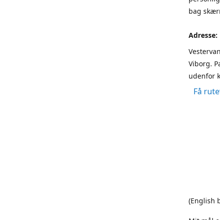
bag skærm
Adresse:
Vestervan
Viborg. P
udenfor k
Få rute
(English 