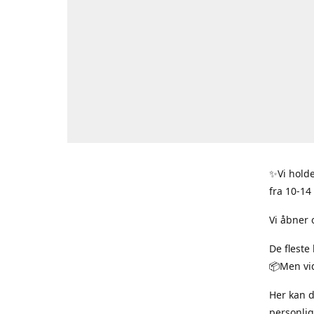
✨Vi holde
fra 10-14
Vi åbner 
De fleste
📦Men vid
Her kan 
personlig