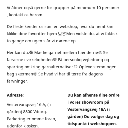
Vi åbner også gerne for grupper på minimum 10 personer
, kontakt os herom.
De fleste kender os som en webshop, hvor du nemt kan
klikke dine favoritter hjem 💻📦Men vidste du, at vi faktisk
to gange om ugen slår vi dørene op.
Her kan du:🧶 Mærke garnet mellem hænderne🎨 Se
farverne i virkeligheden💬 Få personlig vejledning og
sparring omkring garnalternativer.🤍 Opleve stemningen
bag skærmen🌞 Se hvad vi har til tørre fra dagens
farvninger.
Adresse:
Du kan afhente dine ordre
i vores showroom på
Vestervangsvej 16 A, ( i
Vestervangsvej 16A (i
gården) 8800 Viborg.
gården) Du vælger dag og
Parkering er omme foran,
tidspunkt i webshoppen.
udenfor kiosken.