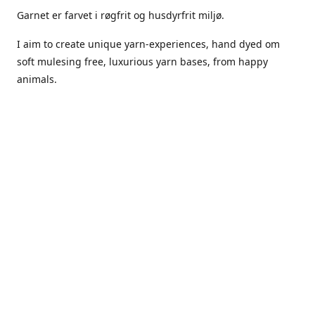
Garnet er farvet i røgfrit og husdyrfrit miljø.
I aim to create unique yarn-experiences, hand dyed om
soft mulesing free, luxurious yarn bases, from happy
animals.
The dyes Iuse are acid dyes, small amounts of citric acid
along with steam will set thecolors.
The Yarn has been handled in a no smoking, no pets
environment.