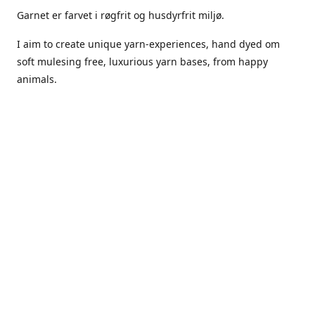
Garnet er farvet i røgfrit og husdyrfrit miljø.
I aim to create unique yarn-experiences, hand dyed om
soft mulesing free, luxurious yarn bases, from happy
animals.
The dyes Iuse are acid dyes, small amounts of citric acid
along with steam will set thecolors.
The Yarn has been handled in a no smoking, no pets
environment.