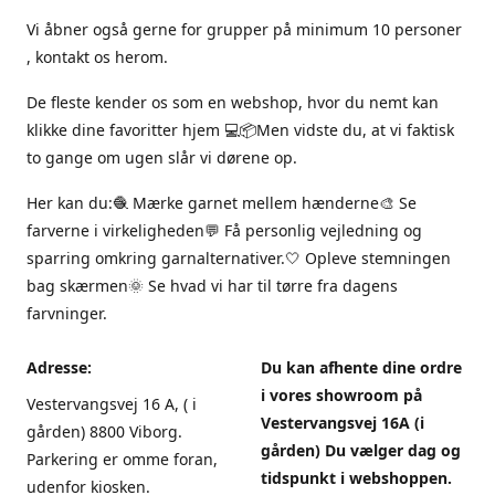
Vi åbner også gerne for grupper på minimum 10 personer
, kontakt os herom.
De fleste kender os som en webshop, hvor du nemt kan
klikke dine favoritter hjem 💻📦Men vidste du, at vi faktisk
to gange om ugen slår vi dørene op.
Her kan du:🧶 Mærke garnet mellem hænderne🎨 Se
farverne i virkeligheden💬 Få personlig vejledning og
sparring omkring garnalternativer.🤍 Opleve stemningen
bag skærmen🌞 Se hvad vi har til tørre fra dagens
farvninger.
Adresse:
Du kan afhente dine ordre
i vores showroom på
Vestervangsvej 16 A, ( i
Vestervangsvej 16A (i
gården) 8800 Viborg.
gården) Du vælger dag og
Parkering er omme foran,
tidspunkt i webshoppen.
udenfor kiosken.