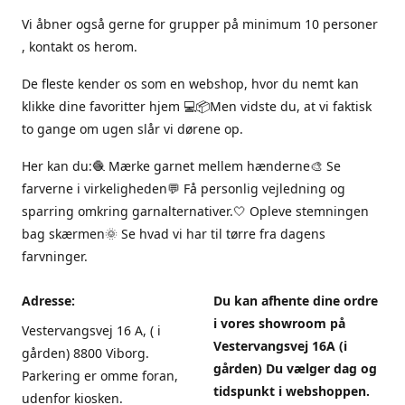
Vi åbner også gerne for grupper på minimum 10 personer
, kontakt os herom.
De fleste kender os som en webshop, hvor du nemt kan
klikke dine favoritter hjem 💻📦Men vidste du, at vi faktisk
to gange om ugen slår vi dørene op.
Her kan du:🧶 Mærke garnet mellem hænderne🎨 Se
farverne i virkeligheden💬 Få personlig vejledning og
sparring omkring garnalternativer.🤍 Opleve stemningen
bag skærmen🌞 Se hvad vi har til tørre fra dagens
farvninger.
Adresse:
Du kan afhente dine ordre
i vores showroom på
Vestervangsvej 16 A, ( i
Vestervangsvej 16A (i
gården) 8800 Viborg.
gården) Du vælger dag og
Parkering er omme foran,
tidspunkt i webshoppen.
udenfor kiosken.