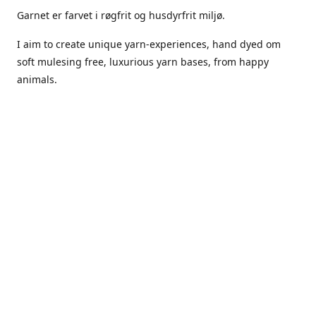
Garnet er farvet i røgfrit og husdyrfrit miljø.
I aim to create unique yarn-experiences, hand dyed om
soft mulesing free, luxurious yarn bases, from happy
animals.
The dyes Iuse are acid dyes, small amounts of citric acid
along with steam will set thecolors.
The Yarn has been handled in a no smoking, no pets
environment.