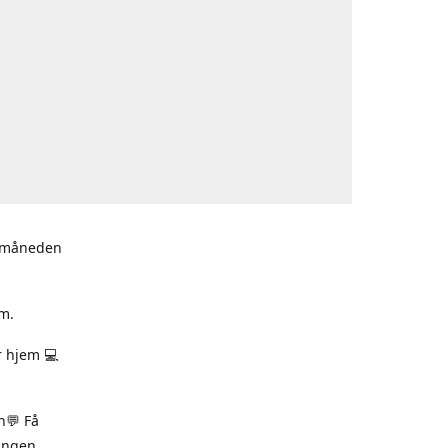
i måneden
m.
r hjem 💻
n💬 Få
ningen