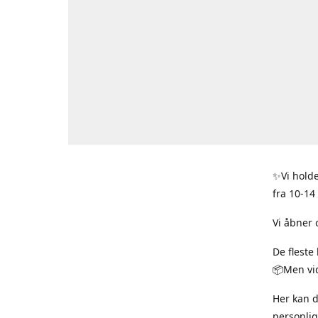
✨Vi holde
fra 10-14
Vi åbner 
De fleste
📦Men vid
Her kan 
personlig