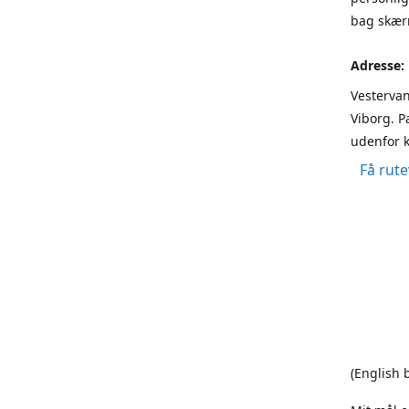
bag skærm
Adresse:
Vestervan
Viborg. P
udenfor k
Få rute
(English 