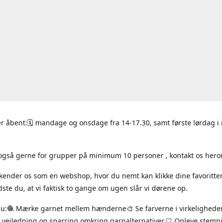
r åbent:🗓 mandage og onsdage fra 14-17.30, samt første lørdag 
også gerne for grupper på minimum 10 personer , kontakt os hero
 kender os som en webshop, hvor du nemt kan klikke dine favoritte
ste du, at vi faktisk to gange om ugen slår vi dørene op.
du:🧶 Mærke garnet mellem hænderne🎨 Se farverne i virkelighede
 vejledning og sparring omkring garnalternativer.🤍 Opleve stem