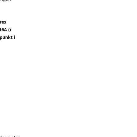
res
6A (i
punkt i