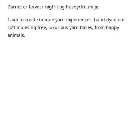
Garnet er farvet i røgfrit og husdyrfrit miljø.
I aim to create unique yarn-experiences, hand dyed om
soft mulesing free, luxurious yarn bases, from happy
animals.
The dyes Iuse are acid dyes, small amounts of citric acid
along with steam will set thecolors.
The Yarn has been handled in a no smoking, no pets
environment.