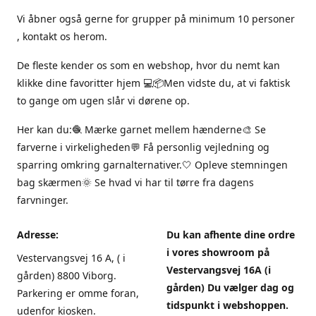
Vi åbner også gerne for grupper på minimum 10 personer
, kontakt os herom.
De fleste kender os som en webshop, hvor du nemt kan
klikke dine favoritter hjem 💻📦Men vidste du, at vi faktisk
to gange om ugen slår vi dørene op.
Her kan du:🧶 Mærke garnet mellem hænderne🎨 Se
farverne i virkeligheden💬 Få personlig vejledning og
sparring omkring garnalternativer.🤍 Opleve stemningen
bag skærmen🌞 Se hvad vi har til tørre fra dagens
farvninger.
Adresse:
Du kan afhente dine ordre
i vores showroom på
Vestervangsvej 16 A, ( i
Vestervangsvej 16A (i
gården) 8800 Viborg.
gården) Du vælger dag og
Parkering er omme foran,
tidspunkt i webshoppen.
udenfor kiosken.