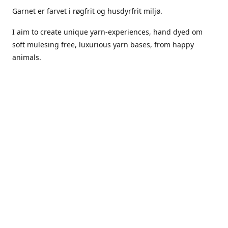
Garnet er farvet i røgfrit og husdyrfrit miljø.
I aim to create unique yarn-experiences, hand dyed om
soft mulesing free, luxurious yarn bases, from happy
animals.
The dyes Iuse are acid dyes, small amounts of citric acid
along with steam will set thecolors.
The Yarn has been handled in a no smoking, no pets
environment.