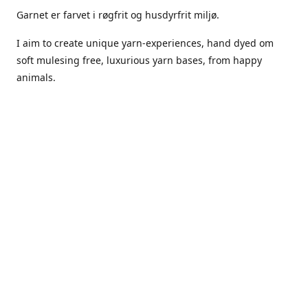
Garnet er farvet i røgfrit og husdyrfrit miljø.
I aim to create unique yarn-experiences, hand dyed om
soft mulesing free, luxurious yarn bases, from happy
animals.
The dyes Iuse are acid dyes, small amounts of citric acid
along with steam will set thecolors.
The Yarn has been handled in a no smoking, no pets
environment.