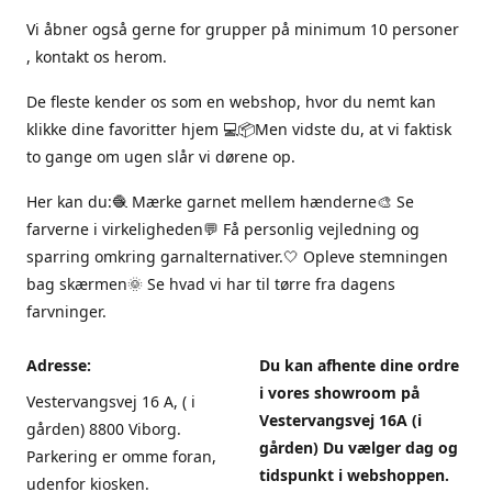
Vi åbner også gerne for grupper på minimum 10 personer
, kontakt os herom.
De fleste kender os som en webshop, hvor du nemt kan
klikke dine favoritter hjem 💻📦Men vidste du, at vi faktisk
to gange om ugen slår vi dørene op.
Her kan du:🧶 Mærke garnet mellem hænderne🎨 Se
farverne i virkeligheden💬 Få personlig vejledning og
sparring omkring garnalternativer.🤍 Opleve stemningen
bag skærmen🌞 Se hvad vi har til tørre fra dagens
farvninger.
Adresse:
Du kan afhente dine ordre
i vores showroom på
Vestervangsvej 16 A, ( i
Vestervangsvej 16A (i
gården) 8800 Viborg.
gården) Du vælger dag og
Parkering er omme foran,
tidspunkt i webshoppen.
udenfor kiosken.