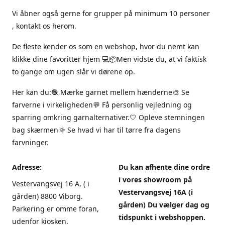
Vi åbner også gerne for grupper på minimum 10 personer
, kontakt os herom.
De fleste kender os som en webshop, hvor du nemt kan
klikke dine favoritter hjem 💻📦Men vidste du, at vi faktisk
to gange om ugen slår vi dørene op.
Her kan du:🧶 Mærke garnet mellem hænderne🎨 Se
farverne i virkeligheden💬 Få personlig vejledning og
sparring omkring garnalternativer.🤍 Opleve stemningen
bag skærmen🌞 Se hvad vi har til tørre fra dagens
farvninger.
Adresse:
Du kan afhente dine ordre
i vores showroom på
Vestervangsvej 16 A, ( i
Vestervangsvej 16A (i
gården) 8800 Viborg.
gården) Du vælger dag og
Parkering er omme foran,
tidspunkt i webshoppen.
udenfor kiosken.