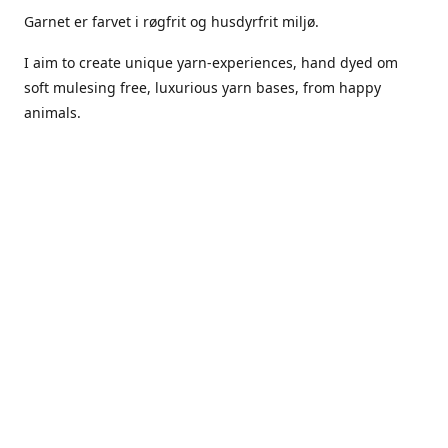
Garnet er farvet i røgfrit og husdyrfrit miljø.
I aim to create unique yarn-experiences, hand dyed om
soft mulesing free, luxurious yarn bases, from happy
animals.
The dyes Iuse are acid dyes, small amounts of citric acid
along with steam will set thecolors.
The Yarn has been handled in a no smoking, no pets
environment.