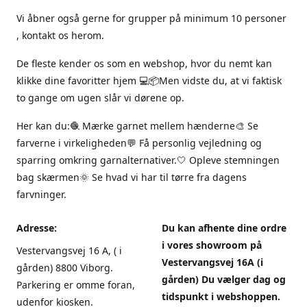
Vi åbner også gerne for grupper på minimum 10 personer
, kontakt os herom.
De fleste kender os som en webshop, hvor du nemt kan
klikke dine favoritter hjem 💻📦Men vidste du, at vi faktisk
to gange om ugen slår vi dørene op.
Her kan du:🧶 Mærke garnet mellem hænderne🎨 Se
farverne i virkeligheden💬 Få personlig vejledning og
sparring omkring garnalternativer.🤍 Opleve stemningen
bag skærmen🌞 Se hvad vi har til tørre fra dagens
farvninger.
Adresse:
Du kan afhente dine ordre
i vores showroom på
Vestervangsvej 16 A, ( i
Vestervangsvej 16A (i
gården) 8800 Viborg.
gården) Du vælger dag og
Parkering er omme foran,
tidspunkt i webshoppen.
udenfor kiosken.