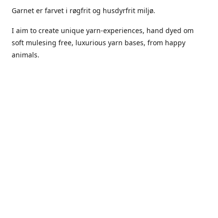
Garnet er farvet i røgfrit og husdyrfrit miljø.
I aim to create unique yarn-experiences, hand dyed om
soft mulesing free, luxurious yarn bases, from happy
animals.
The dyes Iuse are acid dyes, small amounts of citric acid
along with steam will set thecolors.
The Yarn has been handled in a no smoking, no pets
environment.