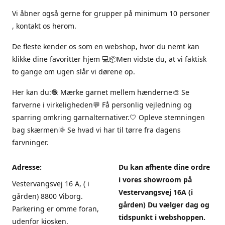
Vi åbner også gerne for grupper på minimum 10 personer
, kontakt os herom.
De fleste kender os som en webshop, hvor du nemt kan
klikke dine favoritter hjem 💻📦Men vidste du, at vi faktisk
to gange om ugen slår vi dørene op.
Her kan du:🧶 Mærke garnet mellem hænderne🎨 Se
farverne i virkeligheden💬 Få personlig vejledning og
sparring omkring garnalternativer.🤍 Opleve stemningen
bag skærmen🌞 Se hvad vi har til tørre fra dagens
farvninger.
Adresse:
Du kan afhente dine ordre
i vores showroom på
Vestervangsvej 16 A, ( i
Vestervangsvej 16A (i
gården) 8800 Viborg.
gården) Du vælger dag og
Parkering er omme foran,
tidspunkt i webshoppen.
udenfor kiosken.