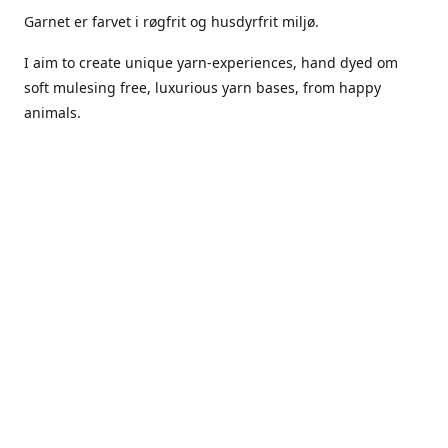
Garnet er farvet i røgfrit og husdyrfrit miljø.
I aim to create unique yarn-experiences, hand dyed om
soft mulesing free, luxurious yarn bases, from happy
animals.
The dyes Iuse are acid dyes, small amounts of citric acid
along with steam will set thecolors.
The Yarn has been handled in a no smoking, no pets
environment.