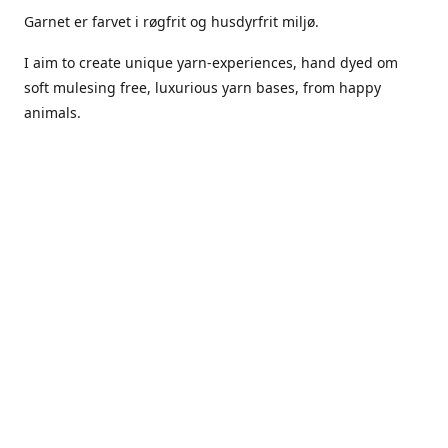
Garnet er farvet i røgfrit og husdyrfrit miljø.
I aim to create unique yarn-experiences, hand dyed om
soft mulesing free, luxurious yarn bases, from happy
animals.
The dyes Iuse are acid dyes, small amounts of citric acid
along with steam will set thecolors.
The Yarn has been handled in a no smoking, no pets
environment.