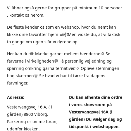
Vi åbner også gerne for grupper på minimum 10 personer
, kontakt os herom.
De fleste kender os som en webshop, hvor du nemt kan
klikke dine favoritter hjem 💻📦Men vidste du, at vi faktisk
to gange om ugen slår vi dørene op.
Her kan du:🧶 Mærke garnet mellem hænderne🎨 Se
farverne i virkeligheden💬 Få personlig vejledning og
sparring omkring garnalternativer.🤍 Opleve stemningen
bag skærmen🌞 Se hvad vi har til tørre fra dagens
farvninger.
Adresse:
Du kan afhente dine ordre
i vores showroom på
Vestervangsvej 16 A, ( i
Vestervangsvej 16A (i
gården) 8800 Viborg.
gården) Du vælger dag og
Parkering er omme foran,
tidspunkt i webshoppen.
udenfor kiosken.