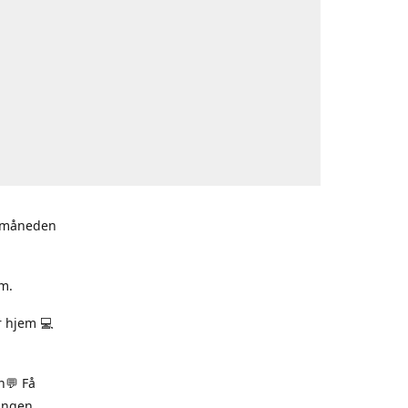
i måneden
m.
r hjem 💻
n💬 Få
ningen