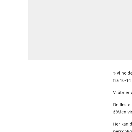
✨Vi holde
fra 10-14
Vi åbner 
De fleste
📦Men vid
Her kan 
personlig