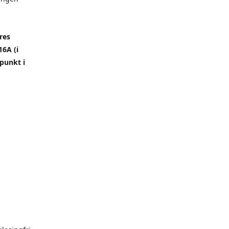
res
6A (i
punkt i