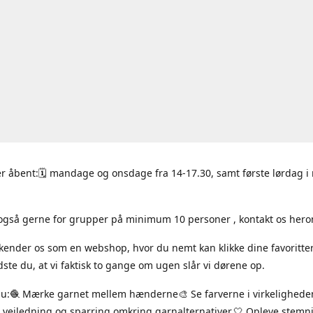
r åbent:🗓 mandage og onsdage fra 14-17.30, samt første lørdag 
også gerne for grupper på minimum 10 personer , kontakt os hero
 kender os som en webshop, hvor du nemt kan klikke dine favoritte
ste du, at vi faktisk to gange om ugen slår vi dørene op.
du:🧶 Mærke garnet mellem hænderne🎨 Se farverne i virkelighede
 vejledning og sparring omkring garnalternativer.🤍 Opleve stem