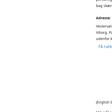
bag skærm
Adresse:
Vestervan
Viborg. P
udenfor k
Få rute
(English 