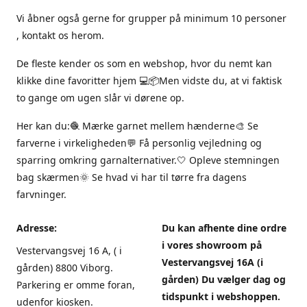
Vi åbner også gerne for grupper på minimum 10 personer
, kontakt os herom.
De fleste kender os som en webshop, hvor du nemt kan
klikke dine favoritter hjem 💻📦Men vidste du, at vi faktisk
to gange om ugen slår vi dørene op.
Her kan du:🧶 Mærke garnet mellem hænderne🎨 Se
farverne i virkeligheden💬 Få personlig vejledning og
sparring omkring garnalternativer.🤍 Opleve stemningen
bag skærmen🌞 Se hvad vi har til tørre fra dagens
farvninger.
Adresse:
Du kan afhente dine ordre
i vores showroom på
Vestervangsvej 16 A, ( i
Vestervangsvej 16A (i
gården) 8800 Viborg.
gården) Du vælger dag og
Parkering er omme foran,
tidspunkt i webshoppen.
udenfor kiosken.