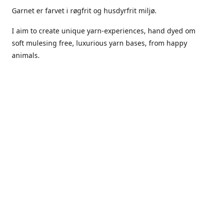
Garnet er farvet i røgfrit og husdyrfrit miljø.
I aim to create unique yarn-experiences, hand dyed om
soft mulesing free, luxurious yarn bases, from happy
animals.
The dyes Iuse are acid dyes, small amounts of citric acid
along with steam will set thecolors.
The Yarn has been handled in a no smoking, no pets
environment.