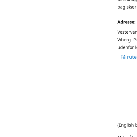
bag skærm
Adresse:
Vestervan
Viborg. P
udenfor k
Få rute
(English 