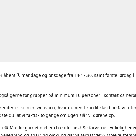
r åbent:🗓 mandage og onsdage fra 14-17.30, samt første lørdag 
også gerne for grupper på minimum 10 personer , kontakt os hero
 kender os som en webshop, hvor du nemt kan klikke dine favoritte
ste du, at vi faktisk to gange om ugen slår vi dørene op.
du:🧶 Mærke garnet mellem hænderne🎨 Se farverne i virkelighede
 vejledning og sparring omkring garnalternativer.🤍 Opleve stem