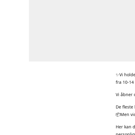
✨Vi holde
fra 10-14
Vi åbner 
De fleste
📦Men vid
Her kan 
personlig