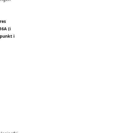
res
6A (i
punkt i