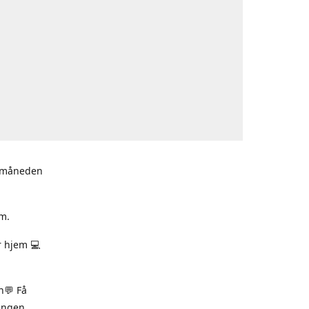
i måneden
m.
r hjem 💻
n💬 Få
ningen