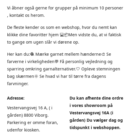
Vi åbner også gerne for grupper på minimum 10 personer
, kontakt os herom.
De fleste kender os som en webshop, hvor du nemt kan
klikke dine favoritter hjem 💻📦Men vidste du, at vi faktisk
to gange om ugen slår vi dørene op.
Her kan du:🧶 Mærke garnet mellem hænderne🎨 Se
farverne i virkeligheden💬 Få personlig vejledning og
sparring omkring garnalternativer.🤍 Opleve stemningen
bag skærmen🌞 Se hvad vi har til tørre fra dagens
farvninger.
Adresse:
Du kan afhente dine ordre
i vores showroom på
Vestervangsvej 16 A, ( i
Vestervangsvej 16A (i
gården) 8800 Viborg.
gården) Du vælger dag og
Parkering er omme foran,
tidspunkt i webshoppen.
udenfor kiosken.