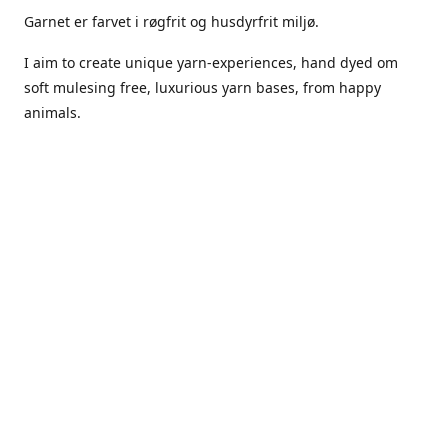
Garnet er farvet i røgfrit og husdyrfrit miljø.
I aim to create unique yarn-experiences, hand dyed om
soft mulesing free, luxurious yarn bases, from happy
animals.
The dyes Iuse are acid dyes, small amounts of citric acid
along with steam will set thecolors.
The Yarn has been handled in a no smoking, no pets
environment.