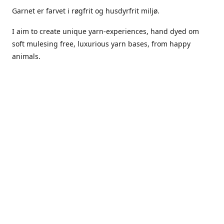
Garnet er farvet i røgfrit og husdyrfrit miljø.
I aim to create unique yarn-experiences, hand dyed om
soft mulesing free, luxurious yarn bases, from happy
animals.
The dyes Iuse are acid dyes, small amounts of citric acid
along with steam will set thecolors.
The Yarn has been handled in a no smoking, no pets
environment.