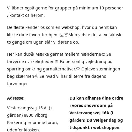
Vi åbner også gerne for grupper på minimum 10 personer
, kontakt os herom.
De fleste kender os som en webshop, hvor du nemt kan
klikke dine favoritter hjem 💻📦Men vidste du, at vi faktisk
to gange om ugen slår vi dørene op.
Her kan du:🧶 Mærke garnet mellem hænderne🎨 Se
farverne i virkeligheden💬 Få personlig vejledning og
sparring omkring garnalternativer.🤍 Opleve stemningen
bag skærmen🌞 Se hvad vi har til tørre fra dagens
farvninger.
Adresse:
Du kan afhente dine ordre
i vores showroom på
Vestervangsvej 16 A, ( i
Vestervangsvej 16A (i
gården) 8800 Viborg.
gården) Du vælger dag og
Parkering er omme foran,
tidspunkt i webshoppen.
udenfor kiosken.