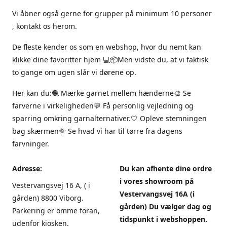
Vi åbner også gerne for grupper på minimum 10 personer
, kontakt os herom.
De fleste kender os som en webshop, hvor du nemt kan
klikke dine favoritter hjem 💻📦Men vidste du, at vi faktisk
to gange om ugen slår vi dørene op.
Her kan du:🧶 Mærke garnet mellem hænderne🎨 Se
farverne i virkeligheden💬 Få personlig vejledning og
sparring omkring garnalternativer.🤍 Opleve stemningen
bag skærmen🌞 Se hvad vi har til tørre fra dagens
farvninger.
Adresse:
Du kan afhente dine ordre
i vores showroom på
Vestervangsvej 16 A, ( i
Vestervangsvej 16A (i
gården) 8800 Viborg.
gården) Du vælger dag og
Parkering er omme foran,
tidspunkt i webshoppen.
udenfor kiosken.