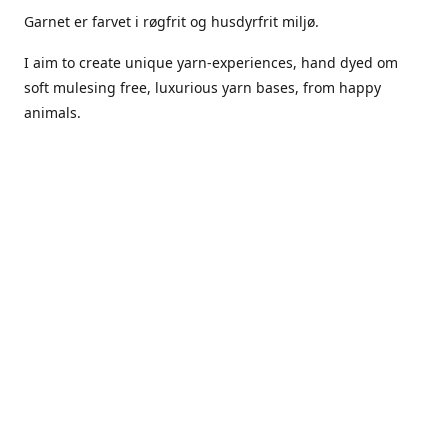
Garnet er farvet i røgfrit og husdyrfrit miljø.
I aim to create unique yarn-experiences, hand dyed om
soft mulesing free, luxurious yarn bases, from happy
animals.
The dyes Iuse are acid dyes, small amounts of citric acid
along with steam will set thecolors.
The Yarn has been handled in a no smoking, no pets
environment.