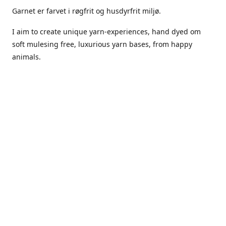
Garnet er farvet i røgfrit og husdyrfrit miljø.
I aim to create unique yarn-experiences, hand dyed om
soft mulesing free, luxurious yarn bases, from happy
animals.
The dyes Iuse are acid dyes, small amounts of citric acid
along with steam will set thecolors.
The Yarn has been handled in a no smoking, no pets
environment.