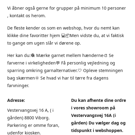
Vi åbner også gerne for grupper på minimum 10 personer
, kontakt os herom.
De fleste kender os som en webshop, hvor du nemt kan
klikke dine favoritter hjem 💻📦Men vidste du, at vi faktisk
to gange om ugen slår vi dørene op.
Her kan du:🧶 Mærke garnet mellem hænderne🎨 Se
farverne i virkeligheden💬 Få personlig vejledning og
sparring omkring garnalternativer.🤍 Opleve stemningen
bag skærmen🌞 Se hvad vi har til tørre fra dagens
farvninger.
Adresse:
Du kan afhente dine ordre
i vores showroom på
Vestervangsvej 16 A, ( i
Vestervangsvej 16A (i
gården) 8800 Viborg.
gården) Du vælger dag og
Parkering er omme foran,
tidspunkt i webshoppen.
udenfor kiosken.