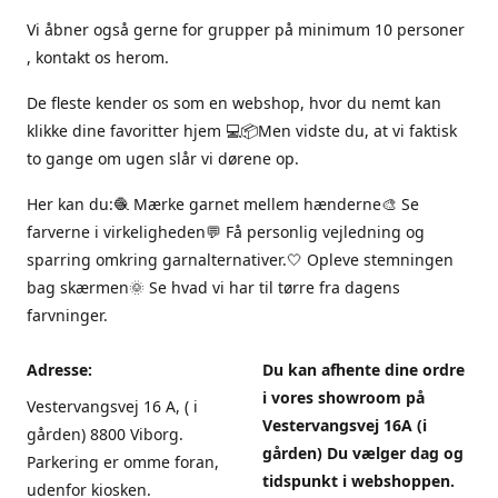
Vi åbner også gerne for grupper på minimum 10 personer
, kontakt os herom.
De fleste kender os som en webshop, hvor du nemt kan
klikke dine favoritter hjem 💻📦Men vidste du, at vi faktisk
to gange om ugen slår vi dørene op.
Her kan du:🧶 Mærke garnet mellem hænderne🎨 Se
farverne i virkeligheden💬 Få personlig vejledning og
sparring omkring garnalternativer.🤍 Opleve stemningen
bag skærmen🌞 Se hvad vi har til tørre fra dagens
farvninger.
Adresse:
Du kan afhente dine ordre
i vores showroom på
Vestervangsvej 16 A, ( i
Vestervangsvej 16A (i
gården) 8800 Viborg.
gården) Du vælger dag og
Parkering er omme foran,
tidspunkt i webshoppen.
udenfor kiosken.