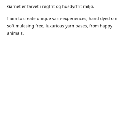
Garnet er farvet i røgfrit og husdyrfrit miljø.
I aim to create unique yarn-experiences, hand dyed om
soft mulesing free, luxurious yarn bases, from happy
animals.
The dyes Iuse are acid dyes, small amounts of citric acid
along with steam will set thecolors.
The Yarn has been handled in a no smoking, no pets
environment.