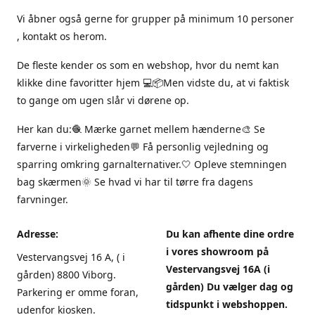
Vi åbner også gerne for grupper på minimum 10 personer
, kontakt os herom.
De fleste kender os som en webshop, hvor du nemt kan
klikke dine favoritter hjem 💻📦Men vidste du, at vi faktisk
to gange om ugen slår vi dørene op.
Her kan du:🧶 Mærke garnet mellem hænderne🎨 Se
farverne i virkeligheden💬 Få personlig vejledning og
sparring omkring garnalternativer.🤍 Opleve stemningen
bag skærmen🌞 Se hvad vi har til tørre fra dagens
farvninger.
Adresse:
Du kan afhente dine ordre
i vores showroom på
Vestervangsvej 16 A, ( i
Vestervangsvej 16A (i
gården) 8800 Viborg.
gården) Du vælger dag og
Parkering er omme foran,
tidspunkt i webshoppen.
udenfor kiosken.