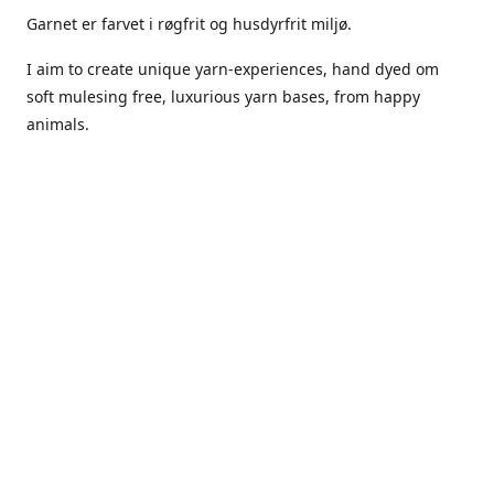
Garnet er farvet i røgfrit og husdyrfrit miljø.
I aim to create unique yarn-experiences, hand dyed om
soft mulesing free, luxurious yarn bases, from happy
animals.
The dyes Iuse are acid dyes, small amounts of citric acid
along with steam will set thecolors.
The Yarn has been handled in a no smoking, no pets
environment.