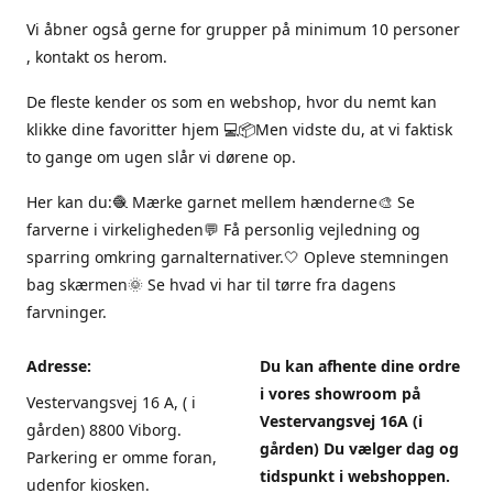
Vi åbner også gerne for grupper på minimum 10 personer
, kontakt os herom.
De fleste kender os som en webshop, hvor du nemt kan
klikke dine favoritter hjem 💻📦Men vidste du, at vi faktisk
to gange om ugen slår vi dørene op.
Her kan du:🧶 Mærke garnet mellem hænderne🎨 Se
farverne i virkeligheden💬 Få personlig vejledning og
sparring omkring garnalternativer.🤍 Opleve stemningen
bag skærmen🌞 Se hvad vi har til tørre fra dagens
farvninger.
Adresse:
Du kan afhente dine ordre
i vores showroom på
Vestervangsvej 16 A, ( i
Vestervangsvej 16A (i
gården) 8800 Viborg.
gården) Du vælger dag og
Parkering er omme foran,
tidspunkt i webshoppen.
udenfor kiosken.