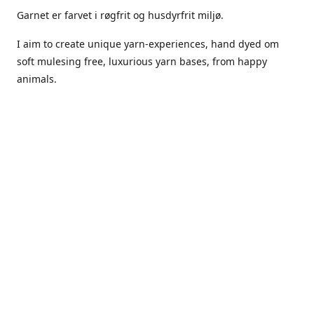
Garnet er farvet i røgfrit og husdyrfrit miljø.
I aim to create unique yarn-experiences, hand dyed om
soft mulesing free, luxurious yarn bases, from happy
animals.
The dyes Iuse are acid dyes, small amounts of citric acid
along with steam will set thecolors.
The Yarn has been handled in a no smoking, no pets
environment.