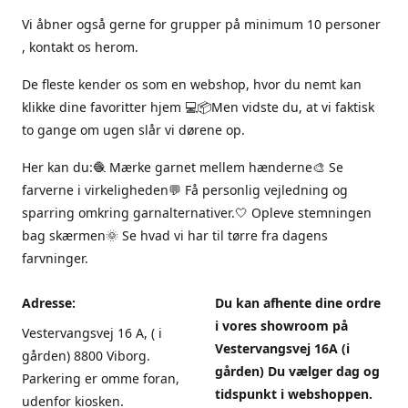
Vi åbner også gerne for grupper på minimum 10 personer
, kontakt os herom.
De fleste kender os som en webshop, hvor du nemt kan
klikke dine favoritter hjem 💻📦Men vidste du, at vi faktisk
to gange om ugen slår vi dørene op.
Her kan du:🧶 Mærke garnet mellem hænderne🎨 Se
farverne i virkeligheden💬 Få personlig vejledning og
sparring omkring garnalternativer.🤍 Opleve stemningen
bag skærmen🌞 Se hvad vi har til tørre fra dagens
farvninger.
Adresse:
Du kan afhente dine ordre
i vores showroom på
Vestervangsvej 16 A, ( i
Vestervangsvej 16A (i
gården) 8800 Viborg.
gården) Du vælger dag og
Parkering er omme foran,
tidspunkt i webshoppen.
udenfor kiosken.