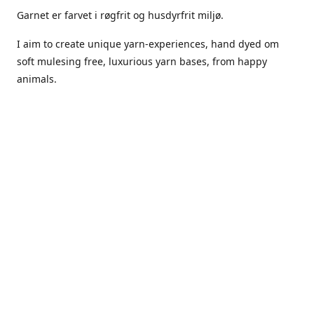
Garnet er farvet i røgfrit og husdyrfrit miljø.
I aim to create unique yarn-experiences, hand dyed om
soft mulesing free, luxurious yarn bases, from happy
animals.
The dyes Iuse are acid dyes, small amounts of citric acid
along with steam will set thecolors.
The Yarn has been handled in a no smoking, no pets
environment.