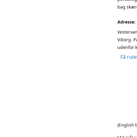
bag skærm
Adresse:
Vestervan
Viborg. P
udenfor k
Få rute
(English 