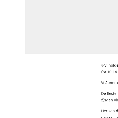
✨Vi holde
fra 10-14
Vi åbner 
De fleste
📦Men vid
Her kan 
personlig