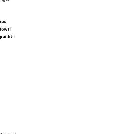
res
6A (i
punkt i