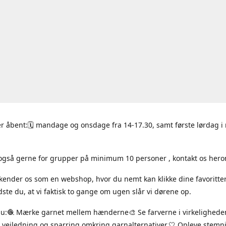
r åbent:🗓 mandage og onsdage fra 14-17.30, samt første lørdag 
også gerne for grupper på minimum 10 personer , kontakt os hero
 kender os som en webshop, hvor du nemt kan klikke dine favoritte
ste du, at vi faktisk to gange om ugen slår vi dørene op.
du:🧶 Mærke garnet mellem hænderne🎨 Se farverne i virkelighede
 vejledning og sparring omkring garnalternativer.🤍 Opleve stem