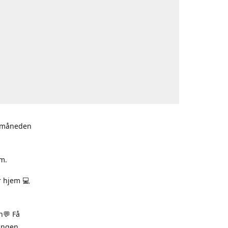
i måneden
m.
r hjem 💻
n💬 Få
ningen