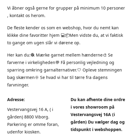
Vi åbner også gerne for grupper på minimum 10 personer
, kontakt os herom.
De fleste kender os som en webshop, hvor du nemt kan
klikke dine favoritter hjem 💻📦Men vidste du, at vi faktisk
to gange om ugen slår vi dørene op.
Her kan du:🧶 Mærke garnet mellem hænderne🎨 Se
farverne i virkeligheden💬 Få personlig vejledning og
sparring omkring garnalternativer.🤍 Opleve stemningen
bag skærmen🌞 Se hvad vi har til tørre fra dagens
farvninger.
Adresse:
Du kan afhente dine ordre
i vores showroom på
Vestervangsvej 16 A, ( i
Vestervangsvej 16A (i
gården) 8800 Viborg.
gården) Du vælger dag og
Parkering er omme foran,
tidspunkt i webshoppen.
udenfor kiosken.