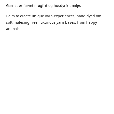
Garnet er farvet i røgfrit og husdyrfrit miljø.
I aim to create unique yarn-experiences, hand dyed om
soft mulesing free, luxurious yarn bases, from happy
animals.
The dyes Iuse are acid dyes, small amounts of citric acid
along with steam will set thecolors.
The Yarn has been handled in a no smoking, no pets
environment.