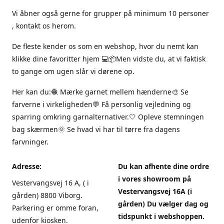
Vi åbner også gerne for grupper på minimum 10 personer
, kontakt os herom.
De fleste kender os som en webshop, hvor du nemt kan
klikke dine favoritter hjem 💻📦Men vidste du, at vi faktisk
to gange om ugen slår vi dørene op.
Her kan du:🧶 Mærke garnet mellem hænderne🎨 Se
farverne i virkeligheden💬 Få personlig vejledning og
sparring omkring garnalternativer.🤍 Opleve stemningen
bag skærmen🌞 Se hvad vi har til tørre fra dagens
farvninger.
Adresse:
Du kan afhente dine ordre
i vores showroom på
Vestervangsvej 16 A, ( i
Vestervangsvej 16A (i
gården) 8800 Viborg.
gården) Du vælger dag og
Parkering er omme foran,
tidspunkt i webshoppen.
udenfor kiosken.