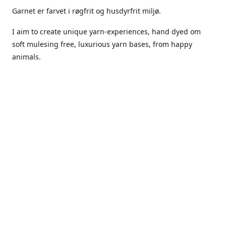
Garnet er farvet i røgfrit og husdyrfrit miljø.
I aim to create unique yarn-experiences, hand dyed om
soft mulesing free, luxurious yarn bases, from happy
animals.
The dyes Iuse are acid dyes, small amounts of citric acid
along with steam will set thecolors.
The Yarn has been handled in a no smoking, no pets
environment.