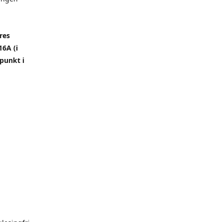
res
6A (i
punkt i