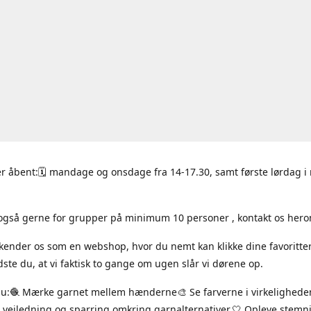
r åbent:🗓 mandage og onsdage fra 14-17.30, samt første lørdag 
også gerne for grupper på minimum 10 personer , kontakt os hero
 kender os som en webshop, hvor du nemt kan klikke dine favoritte
ste du, at vi faktisk to gange om ugen slår vi dørene op.
du:🧶 Mærke garnet mellem hænderne🎨 Se farverne i virkelighede
 vejledning og sparring omkring garnalternativer.🤍 Opleve stem