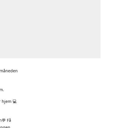
i måneden
m.
r hjem 💻
n💬 Få
ningen