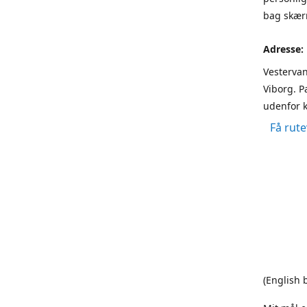
bag skærm
Adresse:
Vestervan
Viborg. P
udenfor k
Få rute
(English 