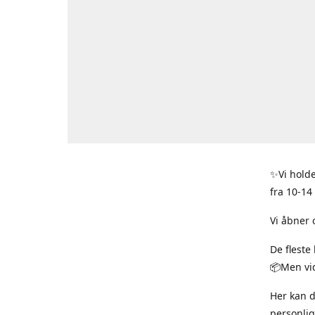
✨Vi holde
fra 10-14
Vi åbner 
De fleste
📦Men vid
Her kan 
personlig