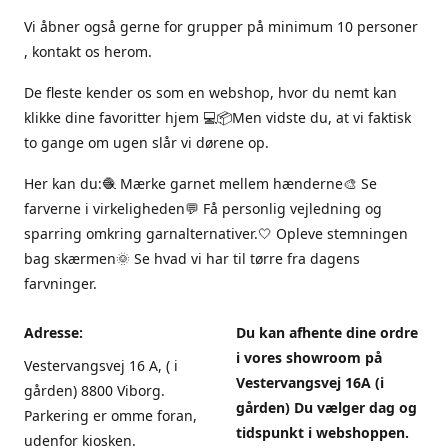
Vi åbner også gerne for grupper på minimum 10 personer
, kontakt os herom.
De fleste kender os som en webshop, hvor du nemt kan
klikke dine favoritter hjem 💻📦Men vidste du, at vi faktisk
to gange om ugen slår vi dørene op.
Her kan du:🧶 Mærke garnet mellem hænderne🎨 Se
farverne i virkeligheden💬 Få personlig vejledning og
sparring omkring garnalternativer.🤍 Opleve stemningen
bag skærmen🌞 Se hvad vi har til tørre fra dagens
farvninger.
Adresse:
Du kan afhente dine ordre
i vores showroom på
Vestervangsvej 16 A, ( i
Vestervangsvej 16A (i
gården) 8800 Viborg.
gården) Du vælger dag og
Parkering er omme foran,
tidspunkt i webshoppen.
udenfor kiosken.