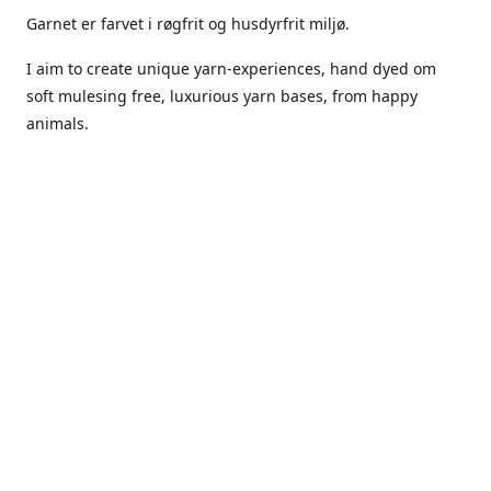
Garnet er farvet i røgfrit og husdyrfrit miljø.
I aim to create unique yarn-experiences, hand dyed om
soft mulesing free, luxurious yarn bases, from happy
animals.
The dyes Iuse are acid dyes, small amounts of citric acid
along with steam will set thecolors.
The Yarn has been handled in a no smoking, no pets
environment.