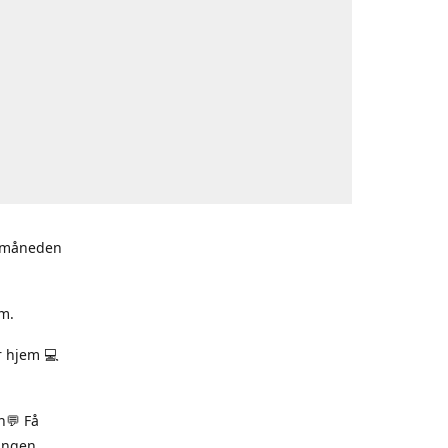
i måneden
m.
r hjem 💻
n💬 Få
ningen