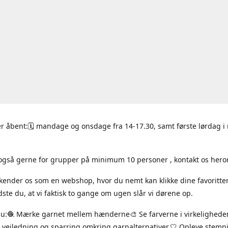
r åbent:🗓 mandage og onsdage fra 14-17.30, samt første lørdag 
også gerne for grupper på minimum 10 personer , kontakt os hero
 kender os som en webshop, hvor du nemt kan klikke dine favoritte
ste du, at vi faktisk to gange om ugen slår vi dørene op.
du:🧶 Mærke garnet mellem hænderne🎨 Se farverne i virkelighede
 vejledning og sparring omkring garnalternativer.🤍 Opleve stem