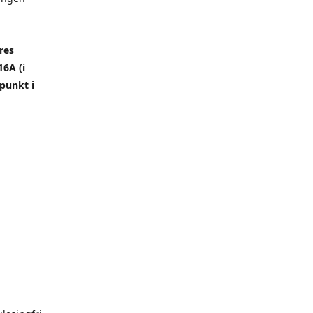
res
6A (i
punkt i