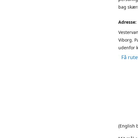
bag skærm
Adresse:
Vestervan
Viborg. P
udenfor k
Få rute
(English 