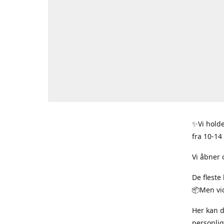
✨Vi holde
fra 10-14
Vi åbner 
De fleste
📦Men vid
Her kan 
personlig