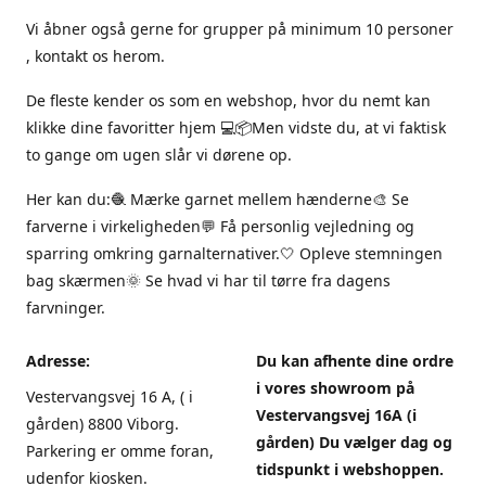
Vi åbner også gerne for grupper på minimum 10 personer
, kontakt os herom.
De fleste kender os som en webshop, hvor du nemt kan
klikke dine favoritter hjem 💻📦Men vidste du, at vi faktisk
to gange om ugen slår vi dørene op.
Her kan du:🧶 Mærke garnet mellem hænderne🎨 Se
farverne i virkeligheden💬 Få personlig vejledning og
sparring omkring garnalternativer.🤍 Opleve stemningen
bag skærmen🌞 Se hvad vi har til tørre fra dagens
farvninger.
Adresse:
Du kan afhente dine ordre
i vores showroom på
Vestervangsvej 16 A, ( i
Vestervangsvej 16A (i
gården) 8800 Viborg.
gården) Du vælger dag og
Parkering er omme foran,
tidspunkt i webshoppen.
udenfor kiosken.