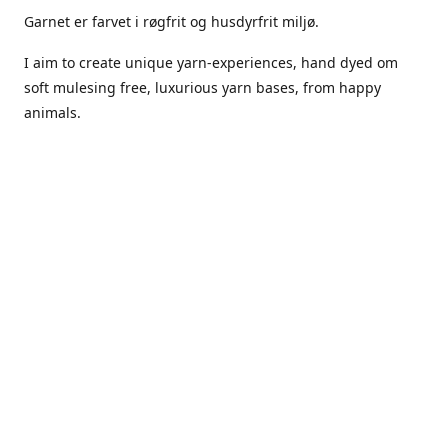
Garnet er farvet i røgfrit og husdyrfrit miljø.
I aim to create unique yarn-experiences, hand dyed om
soft mulesing free, luxurious yarn bases, from happy
animals.
The dyes Iuse are acid dyes, small amounts of citric acid
along with steam will set thecolors.
The Yarn has been handled in a no smoking, no pets
environment.